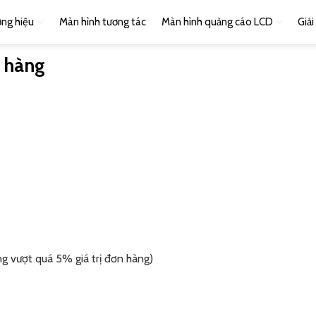
ng hiệu
Màn hình tương tác
Màn hình quảng cáo LCD
Giả
a hàng
ông vượt quá 5% giá trị đơn hàng)