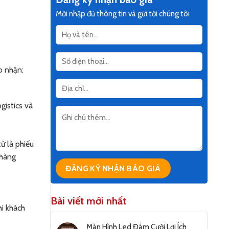
Mời nhập đủ thông tin và gửi tới chúng tôi
o nhận:
gistics và
ừ là phiếu
 hàng
Bài viết mới nhất
hi khách
Màn Hình Led Đám Cưới Lợi Ích