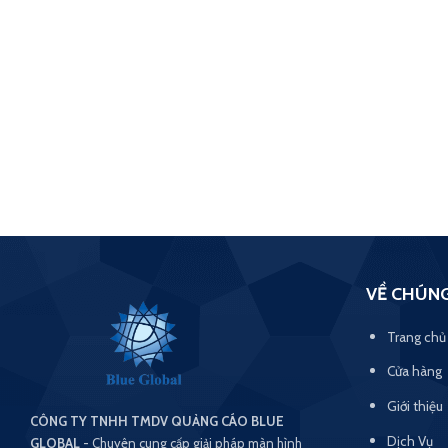
VỀ CHÚNG
Trang chủ
Cửa hàng
Giới thiệu
CÔNG TY TNHH TMDV QUẢNG CÁO BLUE
Dịch Vụ
GLOBAL
- Chuyên cung cấp giải pháp màn hình