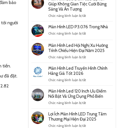
, đảm bảo
Giúp Không Gian Tiệc Cưới Bừng
Sáng Và Ấn Tượng
ở
Chức năng bình luận bị tắt
Màn
 tới người
Hình
Màn Hình LED P3.076 Trong Nhà
Led
ở
Chức năng bình luận bị tắt
Đám
Màn
Cưới
Hình
Lợi
Màn Hình Led Hội Nghị Xu Hướng
LED
Ích
Trình Chiếu Hiện Đại Năm 2025
P3.076
Giúp
ở
Chức năng bình luận bị tắt
Trong
Không
Màn
Nhà
Gian
 tiền.
Hình
Màn Hình Led Truyền Hình Chính
Tiệc
Led
Hãng Giá Tốt 2026
Cưới
ư đã đặt.
Hội
Bừng
ở
Chức năng bình luận bị tắt
Nghị
Sáng
Màn
82.82
Xu
Và
Hình
Màn Hình Led 120 Inch Ưu Điểm
Hướng
Ấn
Led
Nổi Bật Và Ứng Dụng Phổ Biến
Trình
Tượng
Truyền
Chiếu
ở
Chức năng bình luận bị tắt
Hình
Hiện
Màn
Chính
Đại
Hình
Lợi Ích Màn Hình LED Trung Tâm
Hãng
Năm
Led
Thương Mại Hiện Đại 2025
Giá
2025
120
Tốt
ở
Chức năng bình luận bị tắt
Inch