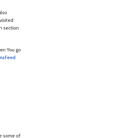
also
visited
n section
hen You go
msFeed
se some of