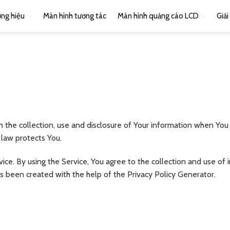
ng hiệu
Màn hình tương tác
Màn hình quảng cáo LCD
Giả
n the collection, use and disclosure of Your information when You
 law protects You.
ce. By using the Service, You agree to the collection and use of 
has been created with the help of the Privacy Policy Generator.