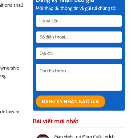
itions shall
Mời nhập đủ thông tin và gửi tới chúng tôi
ownership
ing
details of
Bài viết mới nhất
Màn Hình Led Đám Cưới Lợi Ích