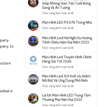
Giúp Không Gian Tiệc Cưới Bừng
Sáng Và Ấn Tượng
ở
Chức năng bình luận bị tắt
Màn
Hình
Màn Hình LED P3.076 Trong Nhà
Led
ở
Chức năng bình luận bị tắt
Đám
Màn
Cưới
Hình
Lợi
Màn Hình Led Hội Nghị Xu Hướng
-party
LED
Ích
Trình Chiếu Hiện Đại Năm 2025
P3.076
Giúp
mpany, to
ở
Chức năng bình luận bị tắt
Trong
Không
Màn
Nhà
Gian
Hình
Màn Hình Led Truyền Hình Chính
Tiệc
Led
Hãng Giá Tốt 2026
Cưới
ructure
Hội
Bừng
ở
Chức năng bình luận bị tắt
Nghị
Sáng
Màn
Xu
Và
Hình
Màn Hình Led 120 Inch Ưu Điểm
Hướng
Ấn
Led
Nổi Bật Và Ứng Dụng Phổ Biến
Trình
Tượng
Truyền
Chiếu
ở
Chức năng bình luận bị tắt
Hình
Hiện
Màn
idual is
Chính
Đại
Hình
Lợi Ích Màn Hình LED Trung Tâm
Hãng
Năm
Led
Thương Mại Hiện Đại 2025
Giá
2025
120
Tốt
ở
Chức năng bình luận bị tắt
Inch