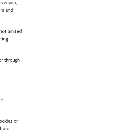
 version,
ers and
not limited
ting
or through
he
ookies or
f our