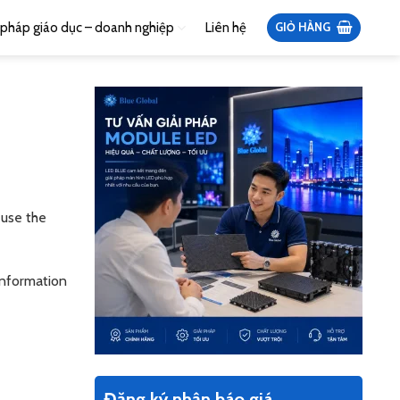
i pháp giáo dục – doanh nghiệp
Liên hệ
GIỎ HÀNG
 use the
information
Đăng ký nhận báo giá