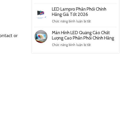
2026
Lợi
Ưu
Ích
LED Lampro Phân Phối Chính
Điểm
Màn
Hãng Giá Tốt 2026
Nổi
Hình
Bật
ở
Chức năng bình luận bị tắt
LED
Và
LED
Trung
Ứng
Lampro
Màn Hình LED Quảng Cáo Chất
Tâm
Dụng
ontact or
Phân
Lượng Cao Phân Phối Chính Hãng
Thương
Phổ
Phối
Mại
Biến
ở
Chức năng bình luận bị tắt
Chính
Hiện
Màn
Hãng
Đại
Hình
Giá
2025
LED
Tốt
Quảng
2026
Cáo
Chất
Lượng
Cao
Phân
Phối
Chính
Hãng