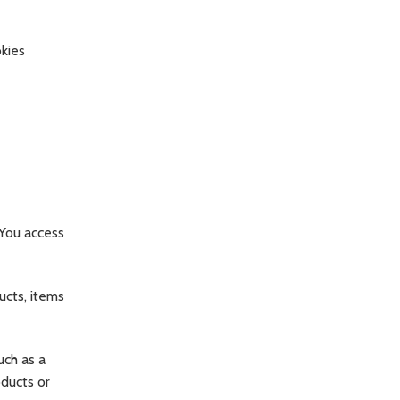
okies
 You access
ucts, items
uch as a
oducts or