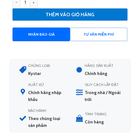
THÊM VÀO GIỎ HÀNG
NHẬN BÁO GIÁ
TƯ VẤN MIỄN PHÍ
CHỦNG LOẠI
HÃNG SẢN XUẤT
Kystar
Chính hãng
XUẤT XỨ
QUY CÁCH LẮP ĐẶT
Chính hãng nhập
Trong nhà / Ngoài
khẩu
trời
BẢO HÀNH
TÌNH TRẠNG
Theo chủng loại
Còn hàng
sản phẩm