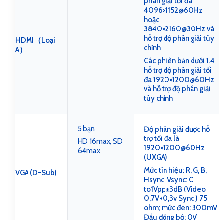
phân giải tối đa
4096×1152@60Hz
hoặc
3840×2160@30Hz và
hỗ trợ độ phân giải tùy
HDMI（Loại
chỉnh
A）
Các phiên bản dưới 1.4
hỗ trợ độ phân giải tối
đa 1920×1200@60Hz
và hỗ trợ độ phân giải
tùy chỉnh
5 bạn
Độ phân giải được hỗ
trợ tối đa là
HD 16max, SD
1920×1200@60Hz
64max
(UXGA)
Mức tín hiệu: R, G, B,
VGA (D-Sub)
Hsync, Vsync: 0
to1Vpp±3dB (Video
0,7V+0,3v Sync ) 75
ohm; mức đen: 300mV
Đầu đồng bộ: 0V