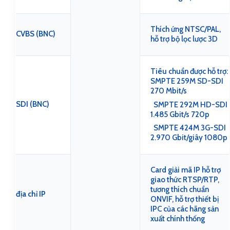
Thích ứng NTSC/PAL,
CVBS (BNC)
hỗ trợ bộ lọc lược 3D
Tiêu chuẩn được hỗ trợ:
SMPTE 259M SD-SDI
270 Mbit/s
SDI (BNC)
SMPTE 292M HD-SDI
1.485 Gbit/s 720p
SMPTE 424M 3G-SDI
2.970 Gbit/giây 1080p
Card giải mã IP hỗ trợ
giao thức RTSP/RTP,
tương thích chuẩn
địa chỉ IP
ONVIF, hỗ trợ thiết bị
IPC của các hãng sản
xuất chính thống