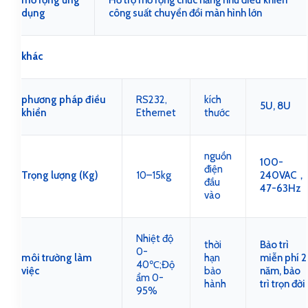
mở rộng ứng
Hỗ trợ mở rộng chức năng như điều khiển
dụng
công suất chuyển đổi màn hình lớn
khác
phương pháp điều
RS232,
kích
5U, 8U
khiển
Ethernet
thước
nguồn
100-
điện
Trọng lượng (Kg)
10–15kg
240VAC，
đầu
47-63Hz
vào
Nhiệt độ
thời
Bảo trì
0-
môi trường làm
hạn
miễn phí 2
40℃;Độ
việc
bảo
năm, bảo
ẩm 0-
hành
trì trọn đời
95%