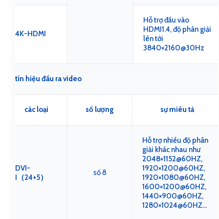
Hỗ trợ đầu vào
HDMI1.4, độ phân giải
4K-HDMI
lên tới
3840×2160@30Hz
tín hiệu đầu ra video
các loại
số lượng
sự miêu tả
Hỗ trợ nhiều độ phân
giải khác nhau như
2048×1152@60HZ,
DVI-
1920×1200@60HZ,
số 8
I（24+5）
1920×1080@60HZ,
1600×1200@60HZ,
1440×900@60HZ,
1280×1024@60HZ…