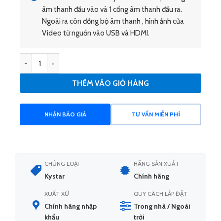
âm thanh đầu vào và 1 cổng âm thanh đầu ra.
Ngoài ra còn đồng bộ âm thanh , hình ảnh của
Video từ nguồn vào USB và HDMI.
Bộ xử lý hình ảnh LS4Pro - chính hãng Kystar số lượng
THÊM VÀO GIỎ HÀNG
NHẬN BÁO GIÁ
TƯ VẤN MIỄN PHÍ
CHỦNG LOẠI
HÃNG SẢN XUẤT
Kystar
Chính hãng
XUẤT XỨ
QUY CÁCH LẮP ĐẶT
Chính hãng nhập
Trong nhà / Ngoài
khẩu
trời