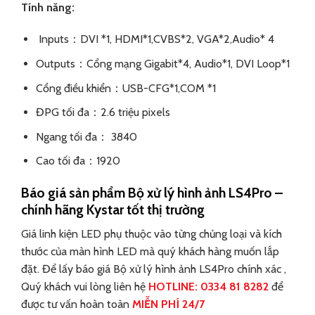
Tính năng:
Inputs：DVI *1, HDMI*1,CVBS*2, VGA*2,Audio* 4
Outputs：Cổng mạng Gigabit*4, Audio*1, DVI Loop*1
Cổng điều khiển：USB-CFG*1,COM *1
ĐPG tối đa：2.6 triệu pixels
Ngang tối đa： 3840
Cao tối đa：1920
Báo giá sản phẩm Bộ xử lý hình ảnh LS4Pro –
chính hãng Kystar tốt thị trường
Giá linh kiện LED phụ thuộc vào từng chủng loại và kích
thước của màn hình LED mà quý khách hàng muốn lắp
đặt. Để lấy báo giá Bộ xử lý hình ảnh LS4Pro
chính xác ,
Quý khách vui lòng liên hệ
HOTLINE: 0334 81 8282
để
được tư vấn hoàn toàn
MIỄN PHÍ 24/7