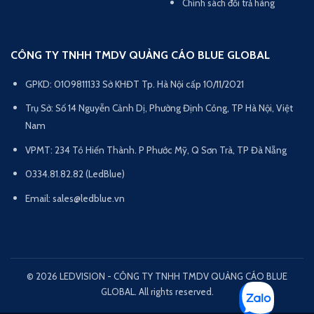
Chính sách đổi trả hàng
CÔNG TY TNHH TMDV QUẢNG CÁO BLUE GLOBAL
GPKD: 0109811133 Sở KHĐT Tp. Hà Nội cấp 10/11/2021
Trụ Sở: Số 14 Nguyễn Cảnh Dị, Phường Định Công, TP Hà Nội, Việt
Nam
VPMT: 234 Tô Hiến Thành. P Phước Mỹ, Q Sơn Trà, TP Đà Nẵng
0334.81.82.82 (LedBlue)
Email: sales@ledblue.vn
© 2026 LEDVISION - CÔNG TY TNHH TMDV QUẢNG CÁO BLUE
GLOBAL. All rights reserved.