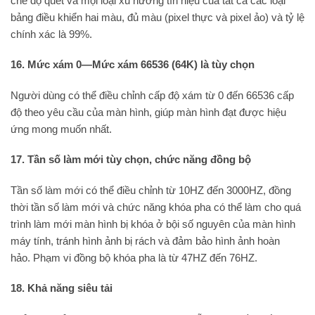
chế độ quét và mọi loại xu hướng tín hiệu của tất cả các loại
bảng điều khiển hai màu, đủ màu (pixel thực và pixel ảo) và tỷ lệ
chính xác là 99%.
16. Mức xám 0—Mức xám 66536 (64K) là tùy chọn
Người dùng có thể điều chỉnh cấp độ xám từ 0 đến 66536 cấp
độ theo yêu cầu của màn hình, giúp màn hình đạt được hiệu
ứng mong muốn nhất.
17. Tần số làm mới tùy chọn, chức năng đồng bộ
Tần số làm mới có thể điều chỉnh từ 10HZ đến 3000HZ, đồng
thời tần số làm mới và chức năng khóa pha có thể làm cho quá
trình làm mới màn hình bị khóa ở bội số nguyên của màn hình
máy tính, tránh hình ảnh bị rách và đảm bảo hình ảnh hoàn
hảo. Phạm vi đồng bộ khóa pha là từ 47HZ đến 76HZ.
18. Khả năng siêu tải