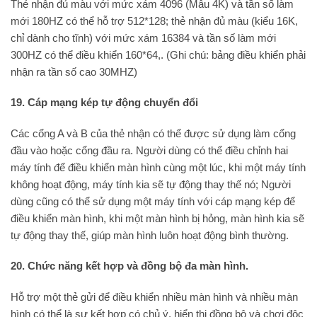
Thẻ nhận đủ màu với mức xám 4096 (Mẫu 4K) và tần số làm
mới 180HZ có thể hỗ trợ 512*128; thẻ nhận đủ màu (kiểu 16K,
chỉ dành cho tĩnh) với mức xám 16384 và tần số làm mới
300HZ có thể điều khiển 160*64,. (Ghi chú: bảng điều khiển phải
nhận ra tần số cao 30MHZ)
19. Cáp mạng kép tự động chuyển đổi
Các cổng A và B của thẻ nhận có thể được sử dụng làm cổng
đầu vào hoặc cổng đầu ra. Người dùng có thể điều chỉnh hai
máy tính để điều khiển màn hình cùng một lúc, khi một máy tính
không hoạt động, máy tính kia sẽ tự động thay thế nó; Người
dùng cũng có thể sử dụng một máy tính với cáp mạng kép để
điều khiển màn hình, khi một màn hình bị hỏng, màn hình kia sẽ
tự động thay thế, giúp màn hình luôn hoạt động bình thường.
20. Chức năng kết hợp và đồng bộ đa màn hình.
Hỗ trợ một thẻ gửi để điều khiển nhiều màn hình và nhiều màn
hình có thể là sự kết hợp có chủ ý, hiển thị đồng bộ và chơi độc