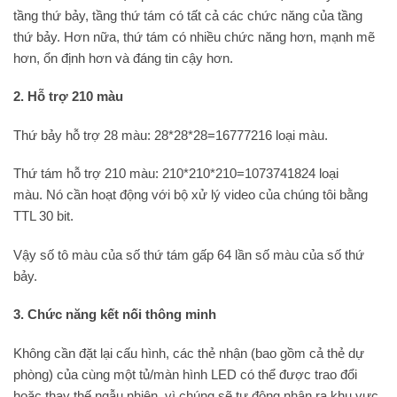
tầng thứ bảy, tầng thứ tám có tất cả các chức năng của tầng
thứ bảy. Hơn nữa, thứ tám có nhiều chức năng hơn, mạnh mẽ
hơn, ổn định hơn và đáng tin cậy hơn.
2. Hỗ trợ 210 màu
Thứ bảy hỗ trợ 28 màu: 28*28*28=16777216 loại màu.
Thứ tám hỗ trợ 210 màu: 210*210*210=1073741824 loại
màu. Nó cần hoạt động với bộ xử lý video của chúng tôi bằng
TTL 30 bit.
Vậy số tô màu của số thứ tám gấp 64 lần số màu của số thứ
bảy.
3. Chức năng kết nối thông minh
Không cần đặt lại cấu hình, các thẻ nhận (bao gồm cả thẻ dự
phòng) của cùng một tủ/màn hình LED có thể được trao đổi
hoặc thay thế ngẫu nhiên, vì chúng sẽ tự động nhận ra khu vực