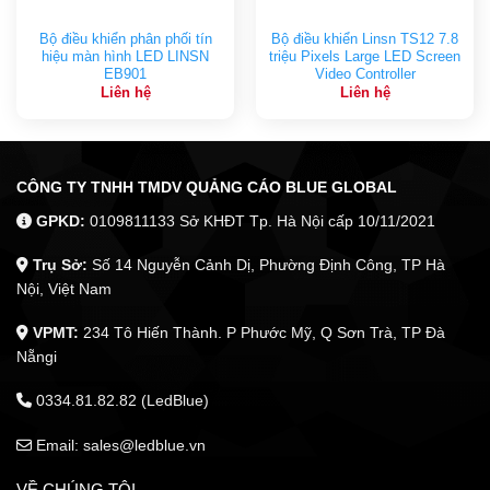
Bộ điều khiển phân phối tín
Bộ điều khiển Linsn TS12 7.8
hiệu màn hình LED LINSN
triệu Pixels Large LED Screen
EB901
Video Controller
Liên hệ
Liên hệ
CÔNG TY TNHH TMDV QUẢNG CÁO BLUE GLOBAL
GPKD:
0109811133 Sở KHĐT Tp. Hà Nội cấp 10/11/2021
Trụ Sở:
Số 14 Nguyễn Cảnh Dị, Phường Định Công, TP Hà
Nội, Việt Nam
VPMT:
234 Tô Hiến Thành. P Phước Mỹ, Q Sơn Trà, TP Đà
Nẵngi
0334.81.82.82 (LedBlue)
Email: sales@ledblue.vn
VỀ CHÚNG TÔI