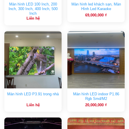
Màn hình LED 100 Inch, 200
Màn hình led khách sạn, Màn
Inch, 300 Inch, 400 Inch, 500
Hình Led Karaoke
Inch
69,000,000
₫
Liên hệ
Màn hình LED indoor P1.86
Màn hình LED P3.91 trong nhà
Rgb Smd/M2
Liên hệ
20,000,000
₫