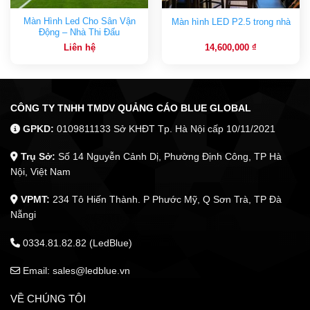
Màn Hình Led Cho Sân Vận
Màn hình LED P2.5 trong nhà
Động – Nhà Thi Đấu
Liên hệ
14,600,000
₫
CÔNG TY TNHH TMDV QUẢNG CÁO BLUE GLOBAL
GPKD:
0109811133 Sở KHĐT Tp. Hà Nội cấp 10/11/2021
Trụ Sở:
Số 14 Nguyễn Cảnh Dị, Phường Định Công, TP Hà
Nội, Việt Nam
VPMT:
234 Tô Hiến Thành. P Phước Mỹ, Q Sơn Trà, TP Đà
Nẵngi
0334.81.82.82 (LedBlue)
Email: sales@ledblue.vn
VỀ CHÚNG TÔI