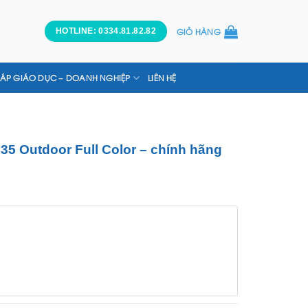
GIỎ HÀNG
HOTLINE: 0334.81.82.82
HÁP GIÁO DỤC – DOANH NGHIỆP
LIÊN HỆ
5 Outdoor Full Color – chính hãng