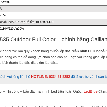
30W/m2
5A
-5,5v
iệt độ -20℃~+50℃; Độ ẩm, 10%~90%RH.
110V/220V ±10%
35 Outdoor Full Color
– chính hãng Cailian
 kích thước mà quý khách hàng muốn lắp đặt.
Màn hình LED ngoài 
ách hàng có thể dễ dàng lựa chọn sao cho phù hợp với không gian lắp
, kích thước lắp đặt, địa điểm lắp đặt,..
ách vui lòng liên hệ
HOTLINE: 0334 81 8282
để được tư vấn hoàn 
ối – Thi công – Lắp đặt màn hình Led trên Toàn Quốc,
LedBlue
đã ma