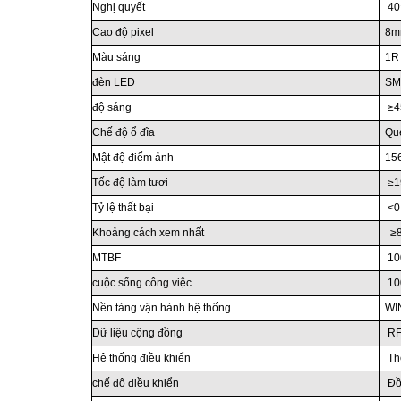
Nghị quyết
40
Cao độ pixel
8m
Màu sáng
1R
đèn LED
SM
độ sáng
≥4
Chế độ ổ đĩa
Qué
Mật độ điểm ảnh
15
Tốc độ làm tươi
≥1
Tỷ lệ thất bại
<0
Khoảng cách xem nhất
≥
MTBF
10
cuộc sống công việc
10
Nền tảng vận hành hệ thống
WI
Dữ liệu cộng đồng
RF
Hệ thống điều khiển
Thẻ
chế độ điều khiển
Đồ