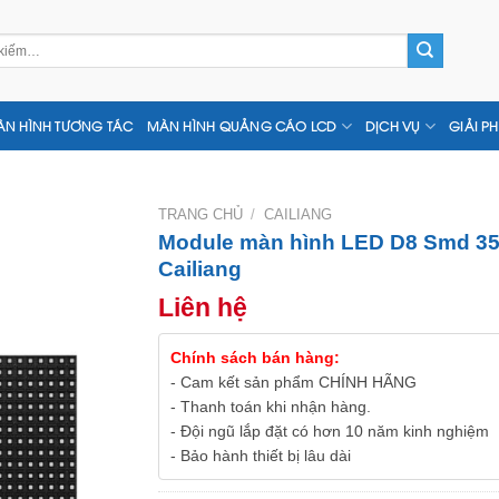
N HÌNH TƯƠNG TÁC
MÀN HÌNH QUẢNG CÁO LCD
DỊCH VỤ
GIẢI P
TRANG CHỦ
/
CAILIANG
Module màn hình LED D8 Smd 353
Cailiang
Liên hệ
Chính sách bán hàng:
- Cam kết sản phẩm CHÍNH HÃNG
- Thanh toán khi nhận hàng.
- Đội ngũ lắp đặt có hơn 10 năm kinh nghiệm
- Bảo hành thiết bị lâu dài