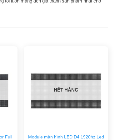
ng tôi luôn mang đến giá thành sản phẩm nhất cho
HẾT HÀNG
r Full
Module màn hình LED D4 1920hz Led