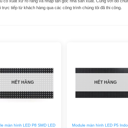
u có xuất xứ rõ ràng và nhập tận gốc nhà sản xuất. Cùng với đó chú
trực tiếp từ khách hàng qua các công trình chúng tôi đã thi công.
HẾT HÀNG
HẾT HÀNG
le màn hình LED P8 SMD LED
Module màn hình LED P5 Indoo