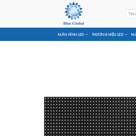
Chuyển
đến
Tìm
nội
kiếm:
dung
MÀN HÌNH LED
THƯƠNG HIỆU LED
MÀ