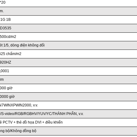
*20
m.
 1G 1B
D3535
500cd/m2
t 1/5, dòng điện không đổi
625 chấm/m2
920HZ
,0001
8m
000 giờ
0000 giờ
N7WINXPWIN2000, v.v.
/S-video/RGB/RGBHV/YUV/YC/THÀNH PHẦN, v.v.
 PCTV + thẻ đồ họa DVI + điều khiển
ng bộ/Không đồng bộ