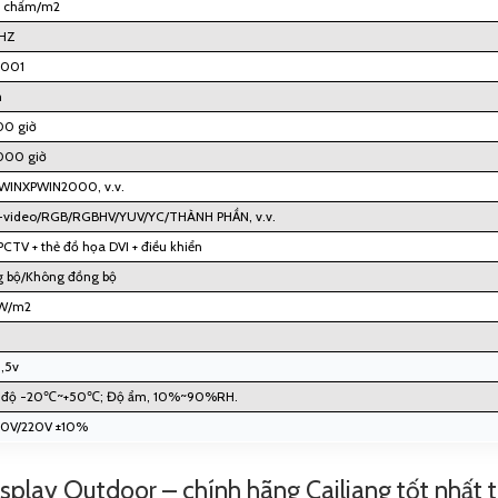
5 chấm/m2
HZ
001
m
0 giờ
00 giờ
WINXPWIN2000, v.v.
-video/RGB/RGBHV/YUV/YC/THÀNH PHẦN, v.v.
CTV + thẻ đồ họa DVI + điều khiển
 bộ/Không đồng bộ
W/m2
,5v
t độ -20℃~+50℃; Độ ẩm, 10%~90%RH.
0V/220V ±10%
isplay Outdoor
– chính hãng Cailiang tốt nhất 