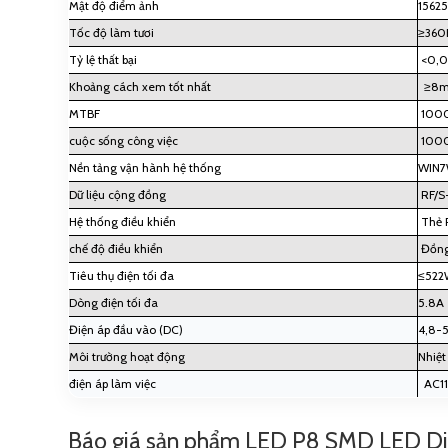
Mật độ điểm ảnh
1562
Tốc độ làm tươi
≥360
Tỷ lệ thất bại
<0,0
Khoảng cách xem tốt nhất
≥8
MTBF
1000
cuộc sống công việc
1000
Nền tảng vận hành hệ thống
WIN7
Dữ liệu cộng đồng
RF/S
Hệ thống điều khiển
Thẻ P
chế độ điều khiển
Đồng
Tiêu thụ điện tối đa
≤522
Dòng điện tối đa
5.8A
Điện áp đầu vào (DC)
4,8-5
Môi trường hoạt động
Nhiệ
điện áp làm việc
AC11
Báo giá sản phẩm LED P8 SMD LED D