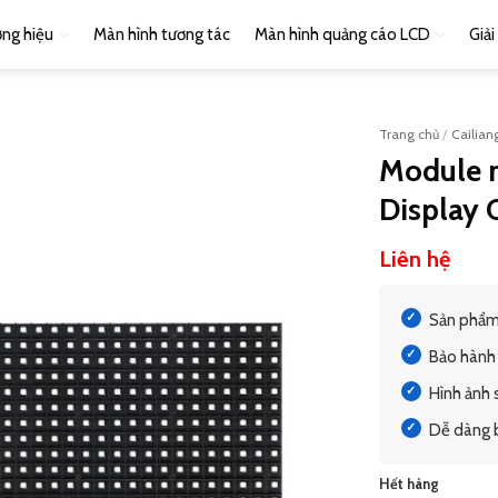
ng hiệu
Màn hình tương tác
Màn hình quảng cáo LCD
Giả
Trang chủ
/
Cailian
Module 
Display 
Liên hệ
Sản phẩm
Bảo hành 
Hình ảnh 
Dễ dàng bả
Hết hàng