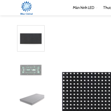
Bỏ
Màn hình LED
Thươ
qua
nội
dung