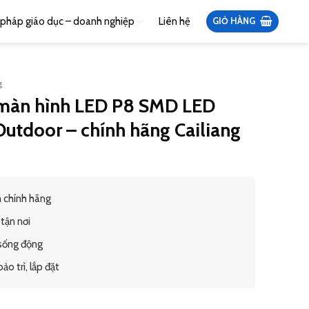
i pháp giáo dục – doanh nghiệp
Liên hệ
GIỎ HÀNG
g
màn hình LED P8 SMD LED
Outdoor – chính hãng Cailiang
 chính hãng
tận nơi
sống động
o trì, lắp đặt