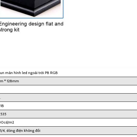
n màn hình led ngoài trời P8 RGB
m * 128mm
.
 1B
535
00cd/m2
1/4, dòng điện không đổi