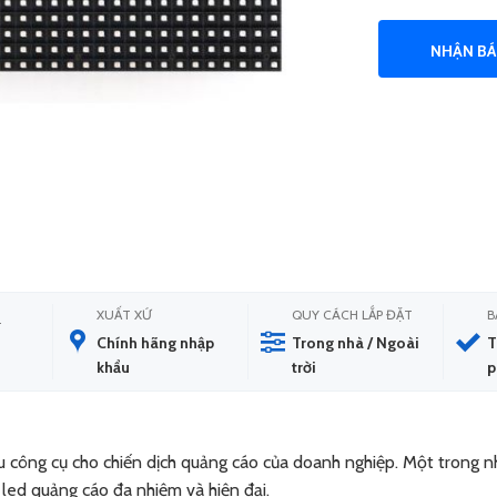
NHẬN BÁ
XUẤT XỨ
QUY CÁCH LẮP ĐẶT
B
T
Chính hãng nhập
Trong nhà / Ngoài
T
khẩu
trời
iều công cụ cho chiến dịch quảng cáo của doanh nghiệp. Một trong 
 led quảng cáo đa nhiệm và hiện đại.