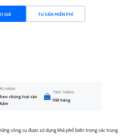
O GIÁ
TƯ VẤN MIỄN PHÍ
ẢO HÀNH
TÌNH TRẠNG
heo chủng loại sản
Hết hàng
phẩm
những công cụ được sử dụng khá phổ biến trong các trung