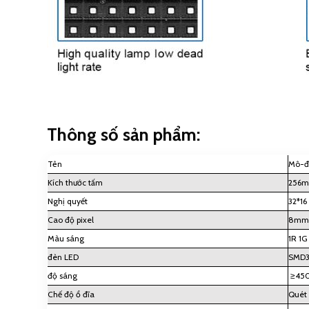
Thông số sản phẩm:
Tên
Mô-đu
Kích thước tấm
256m
Nghị quyết
32*16
Cao độ pixel
8mm
Màu sáng
1R 1G
đèn LED
SMD3
độ sáng
≥45
Chế độ ổ đĩa
Quét 