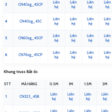
Liên
Liên
Liên
Liên
3
CN40sg_45CP
hệ
hệ
hệ
hệ
Liên
Liên
Liên
Liên
4
CN40sg_45C
hệ
hệ
hệ
hệ
Liên
Liên
Liên
Liên
5
CN60sg_45CP
hệ
hệ
hệ
hệ
Liên
Liên
Liên
Liên
6
CN76sg_45CP
hệ
hệ
hệ
hệ
Khung truss Bắt ốc
STT
MÃ HÀNG
0.5M
1M
1.5M
2M
Liên
Liên
Liên
Liên
1
CN323_45B
hệ
hệ
hệ
hệ
Liên
Liên
Liên
Liên