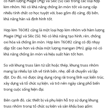
có hàm lượng Magie (Mg) và Silic (Si) cao trong các loại hợp
kim nhôm. Nó có khả năng chống ăn mòn tốt và cung cấp
nhiều tính chất cơ học tuyệt vời, bao gồm độ cứng, độ bền,
khả năng hàn và định hình tốt.
Hợp kim T6082 cũng là một loại hợp kim nhôm với hàm lượng
Magie (Mg) và Silic (Si). Nó có khả năng tạo hình, rèn, chống
oxi hóa và chống ăn mòn. Hợp kim T6082 cũng có độ nhạy
dập tắt cao hơn và chứa một lượng mangan (Mn), giúp nó có
khả năng chống ăn mòn và hiệu suất hàn tốt hơn.
So với khung truss làm từ sắt hoặc thép, khung truss nhôm
mang lại nhiều lợi ích về tính bền, nhẹ, dễ di chuyển và lắp
đặt. Do đó, nó được ứng dụng rộng rãi trong lĩnh vực kiến trúc,
xây dựng và tổ chức sự kiện, và trở nên ngày càng phổ biến
trong cuộc sống hiện đại.
Bên cạnh đó, các thiết bị và phụ kiện hỗ trợ sử dụng khung
truss nhôm trong tổ chức sự kiện và sân khấu bao gồm: