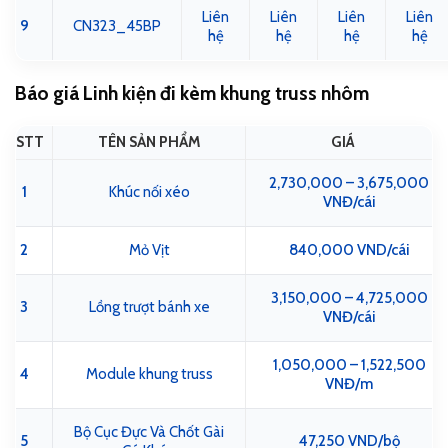
Liên
Liên
Liên
Liên
9
CN323_45BP
hệ
hệ
hệ
hệ
Báo giá Linh kiện đi kèm khung truss nhôm
STT
TÊN SẢN PHẨM
GIÁ
2,730,000 – 3,675,000
1
Khúc nối xéo
VNĐ/cái
2
Mỏ Vịt
840,000 VND/cái
3,150,000 – 4,725,000
3
Lồng trượt bánh xe
VNĐ/cái
1,050,000 – 1,522,500
4
Module khung truss
VNĐ/m
Bộ Cục Đực Và Chốt Gài
5
47,250 VND/bộ