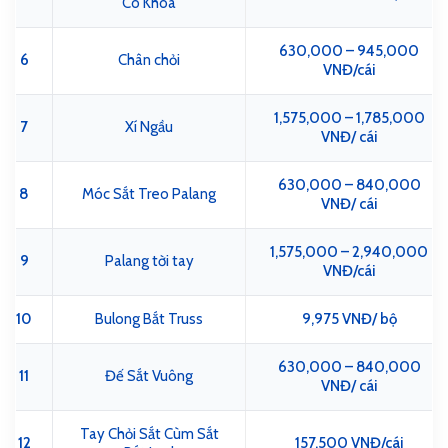
Có Khóa
630,000 – 945,000
6
Chân chỏi
VNĐ/cái
1,575,000 – 1,785,000
7
Xí Ngầu
VNĐ/ cái
630,000 – 840,000
8
Móc Sắt Treo Palang
VNĐ/ cái
1,575,000 – 2,940,000
9
Palang tời tay
VNĐ/cái
10
Bulong Bắt Truss
9,975 VNĐ/ bộ
630,000 – 840,000
11
Đế Sắt Vuông
VNĐ/ cái
Tay Chỏi Sắt Cùm Sắt
12
157,500 VNĐ/cái