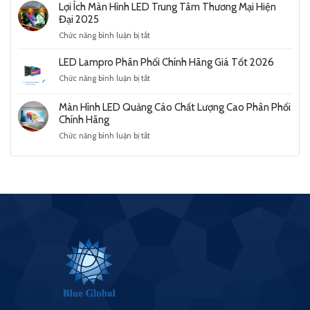
Hình
Hãng
Lợi Ích Màn Hình LED Trung Tâm Thương Mại Hiện
Đại
Led
Giá
Đại 2025
Năm
120
Tốt
2025
ở
Chức năng bình luận bị tắt
Inch
2026
Lợi
Ưu
Ích
LED Lampro Phân Phối Chính Hãng Giá Tốt 2026
Điểm
Màn
Nổi
ở
Chức năng bình luận bị tắt
Hình
Bật
LED
LED
Và
Lampro
Trung
Màn Hình LED Quảng Cáo Chất Lượng Cao Phân Phối
Ứng
Phân
Tâm
Chính Hãng
Dụng
Phối
Thương
Phổ
ở
Chức năng bình luận bị tắt
Chính
Mại
Biến
Màn
Hãng
Hiện
Hình
Giá
Đại
LED
Tốt
2025
Quảng
2026
Cáo
Chất
Lượng
Cao
Phân
Phối
Chính
Hãng