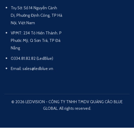
Trụ Sở: Số 14 Nguyễn Cảnh
Dị, Phường Định Công, TP Hà
Nội, Việt Nam
VPMT: 234 Tô Hiến Thành. P
Phước Mỹ, Q Sơn Trà, TP Đà
Nẵng
0334.81.82.82 (LedBlue)
Email: sales@ledblue.vn
© 2026 LEDVISION - CÔNG TY TNHH TMDV QUẢNG CÁO BLUE
GLOBAL. All rights reserved.