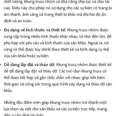
chất lượng, khung truss nhôm có khả năng chịu lực và chịu tải
cao. Điều này cho phép nó sử dụng cho các sự kiện có trang bị
âm thanh, ánh sáng và trang thiết bị khác mà đòi hỏi độ ổn
định và an toàn.
Đa dạng về kích thước và thiết kế:
Khung truss nhôm được
cung cấp trong nhiều kích thước khác nhau, từ nhỏ đến lớn, để
phù hợp với yêu cầu và kích thước của sân khấu. Ngoài ra, nó
cũng có thể được tùy chỉnh theo thiết kế và hình dạng cụ thể
của sân khấu hoặc sự kiện.
Dễ dàng lắp đặt và tháo dỡ:
Khung truss nhôm được thiết kế
để dễ dàng lắp đặt và tháo dỡ. Các mô-đun khung truss có
thể được kết hợp và gắn chắc chắn với nhau, giúp tiết kiệm
thời gian và công sức trong quá trình xây dựng và tháo dỡ sân
khấu.
Những đặc điểm trên giúp khung truss nhôm trở thành một
lựa chọn ưu việt cho sân khấu và các sự kiện trực tiếp, mang
đến sự ổn định lâu bền.