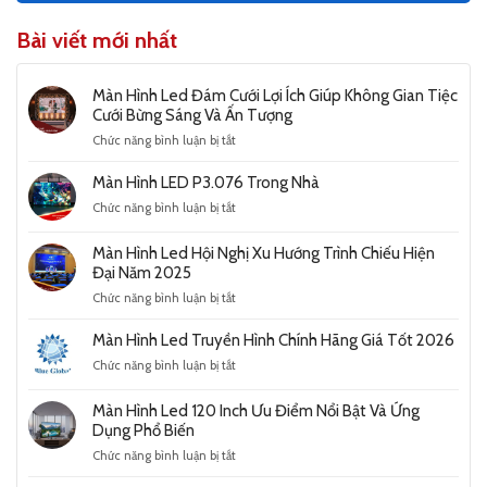
Bài viết mới nhất
Màn Hình Led Đám Cưới Lợi Ích Giúp Không Gian Tiệc
Cưới Bừng Sáng Và Ấn Tượng
ở
Chức năng bình luận bị tắt
Màn
Hình
Màn Hình LED P3.076 Trong Nhà
Led
ở
Chức năng bình luận bị tắt
Đám
Màn
Cưới
Hình
Lợi
Màn Hình Led Hội Nghị Xu Hướng Trình Chiếu Hiện
LED
Ích
Đại Năm 2025
P3.076
Giúp
ở
Chức năng bình luận bị tắt
Trong
Không
Màn
Nhà
Gian
Hình
Màn Hình Led Truyền Hình Chính Hãng Giá Tốt 2026
Tiệc
Led
Cưới
ở
Chức năng bình luận bị tắt
Hội
Bừng
Màn
Nghị
Sáng
Hình
Xu
Màn Hình Led 120 Inch Ưu Điểm Nổi Bật Và Ứng
Và
Led
Hướng
Dụng Phổ Biến
Ấn
Truyền
Trình
Tượng
ở
Chức năng bình luận bị tắt
Hình
Chiếu
Màn
Chính
Hiện