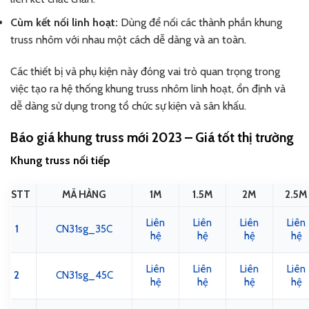
Cùm kết nối linh hoạt:
Dùng để nối các thành phần khung
truss nhôm với nhau một cách dễ dàng và an toàn.
Các thiết bị và phụ kiện này đóng vai trò quan trọng trong
việc tạo ra hệ thống khung truss nhôm linh hoạt, ổn định và
dễ dàng sử dụng trong tổ chức sự kiện và sân khấu.
Báo giá khung truss mới 2023 – Giá tốt thị trường
Khung truss nối tiếp
STT
MÃ HÀNG
1M
1.5M
2M
2.5M
Liên
Liên
Liên
Liên
1
CN31sg_35C
hệ
hệ
hệ
hệ
Liên
Liên
Liên
Liên
2
CN31sg_45C
hệ
hệ
hệ
hệ