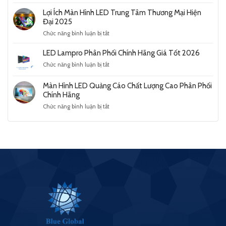
Màn
Chính
Hiện
Hình
Hãng
Lợi Ích Màn Hình LED Trung Tâm Thương Mại Hiện
Đại
Led
Giá
Đại 2025
Năm
120
Tốt
2025
ở
Chức năng bình luận bị tắt
Inch
2026
Lợi
Ưu
Ích
LED Lampro Phân Phối Chính Hãng Giá Tốt 2026
Điểm
Màn
Nổi
ở
Chức năng bình luận bị tắt
Hình
Bật
LED
LED
Và
Lampro
Trung
Màn Hình LED Quảng Cáo Chất Lượng Cao Phân Phối
Ứng
Phân
Tâm
Chính Hãng
Dụng
Phối
Thương
Phổ
ở
Chức năng bình luận bị tắt
Chính
Mại
Biến
Màn
Hãng
Hiện
Hình
Giá
Đại
LED
Tốt
2025
Quảng
2026
Cáo
Chất
Lượng
Cao
Phân
Phối
Chính
Hãng