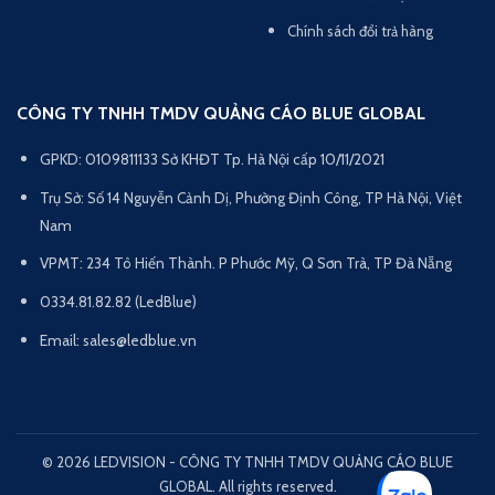
Chính sách đổi trả hàng
CÔNG TY TNHH TMDV QUẢNG CÁO BLUE GLOBAL
GPKD: 0109811133 Sở KHĐT Tp. Hà Nội cấp 10/11/2021
Trụ Sở: Số 14 Nguyễn Cảnh Dị, Phường Định Công, TP Hà Nội, Việt
Nam
VPMT: 234 Tô Hiến Thành. P Phước Mỹ, Q Sơn Trà, TP Đà Nẵng
0334.81.82.82 (LedBlue)
Email: sales@ledblue.vn
© 2026 LEDVISION - CÔNG TY TNHH TMDV QUẢNG CÁO BLUE
GLOBAL. All rights reserved.