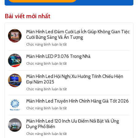
Bài viết mới nhất
Màn Hình Led Đám Cưới Lợi Ích Giúp Không Gian Tiệc
Cưới Bừng Sáng Và Ấn Tượng
ở
Chức năng bình luận bị tắt
Màn
Hình
Màn Hình LED P3.076 Trong Nhà
Led
ở
Chức năng bình luận bị tắt
Đám
Màn
Cưới
Hình
Lợi
Màn Hình Led Hội Nghị Xu Hướng Trình Chiếu Hiện
LED
Ích
Đại Năm 2025
P3.076
Giúp
ở
Chức năng bình luận bị tắt
Trong
Không
Màn
Nhà
Gian
Hình
Màn Hình Led Truyền Hình Chính Hãng Giá Tốt 2026
Tiệc
Led
Cưới
ở
Chức năng bình luận bị tắt
Hội
Bừng
Màn
Nghị
Sáng
Hình
Xu
Màn Hình Led 120 Inch Ưu Điểm Nổi Bật Và Ứng
Và
Led
Hướng
Dụng Phổ Biến
Ấn
Truyền
Trình
Tượng
ở
Chức năng bình luận bị tắt
Hình
Chiếu