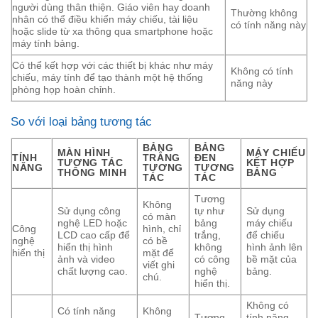
người dùng thân thiện. Giáo viên hay doanh
Thường không
nhân có thể điều khiển máy chiếu, tài liệu
có tính năng này
hoặc slide từ xa thông qua smartphone hoặc
máy tính bảng.
Có thể kết hợp với các thiết bị khác như máy
Không có tính
chiếu, máy tính để tạo thành một hệ thống
năng này
phòng họp hoàn chỉnh.
So với loại bảng tương tác
BẢNG
BẢNG
MÀN HÌNH
MÁY CHIẾU
TÍNH
TRẮNG
ĐEN
TƯƠNG TÁC
KẾT HỢP
NĂNG
TƯƠNG
TƯƠNG
THÔNG MINH
BẢNG
TÁC
TÁC
Tương
Không
Sử dụng công
tự như
Sử dụng
có màn
nghệ LED hoặc
bảng
máy chiếu
Công
hình, chỉ
LCD cao cấp để
trắng,
để chiếu
nghệ
có bề
hiển thị hình
không
hình ảnh lên
hiển thị
mặt để
ảnh và video
có công
bề mặt của
viết ghi
chất lượng cao.
nghệ
bảng.
chú.
hiển thị.
Không có
Có tính năng
Không
Tương
tính năng