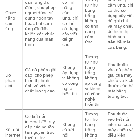
cảm ứng đa
có tính
tự như
cảm ứng, chỉ
điểm, cho phép
năng
bảng
có thể sử
Chức
người dùng sử
cảm
trắng,
dụng cây viết
năng
dụng ngón tay
ứng, chỉ
không
để ghi chú
cảm
hoặc bút cảm
có thể
có tính
và máy chiếu
ứng
ứng để điều
sử dụng
năng
để hiển thị
khiển các chức
cây viết
cảm
hình ảnh
năng của màn
để ghi
ứng.
trên bề mặt
hình.
chú.
của bảng.
Tương
tự như
Phụ thuộc
Không
bảng
Có độ phân giải
vào độ phân
áp dụng
trắng,
Độ
cao, cho phép
giải của máy
vì không
không
phân
hiển thị hình
chiếu và kích
có công
áp dụng
giải
ảnh và video
thước của bề
nghệ
vì không
chất lượng cao.
mặt bảng
hiển thị.
có công
tương tác.
nghệ
hiển thị.
Tương
Phụ thuộc
Có kết nối
tự như
vào kết nối
internet để truy
Không
bảng
internet của
cập các nguồn
Kết nối
có kết
trắng,
máy chiếu và
tài nguyên trực
internet
nối
không
điều kiện
tuyến như