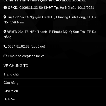
CÔNG TY TNHH TMDV QUẢNG CÁO BLUE GLOBAL
GPKD:
0109811133 Sở KHĐT Tp. Hà Nội cấp 10/11/2021
Trụ Sở:
Số 14 Nguyễn Cảnh Dị, Phường Định Công, TP Hà
Nội, Việt Nam
VPMT:
234 Tô Hiến Thành. P Phước Mỹ, Q Sơn Trà, TP Đà
Nẵngi
0334.81.82.82 (LedBlue)
Email: sales@ledblue.vn
VỀ CHÚNG TÔI
Trang chủ
Cửa hàng
Giới thiệu
Dịch Vụ