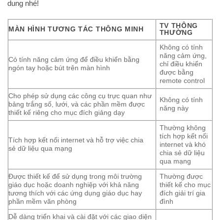
dung nhé!
TV THÔNG
MÀN HÌNH TƯƠNG TÁC THÔNG MINH
THƯỜNG
Không có tính
năng cảm ứng,
Có tính năng cảm ứng để điều khiển bằng
chỉ điều khiển
ngón tay hoặc bút trên màn hình
được bằng
remote control
Cho phép sử dụng các công cụ trực quan như
Không có tính
bảng trắng số, lưới, và các phần mềm được
năng này
thiết kế riêng cho mục đích giảng dạy
Thường không
tích hợp kết nối
Tích hợp kết nối internet và hỗ trợ việc chia
internet và khó
sẻ dữ liệu qua mạng
chia sẻ dữ liệu
qua mạng
Được thiết kế để sử dụng trong môi trường
Thường được
giáo dục hoặc doanh nghiệp với khả năng
thiết kế cho mục
tương thích với các ứng dụng giáo dục hay
đích giải trí gia
phần mềm văn phòng
đình
Dễ dàng triển khai và cài đặt với các giao diện