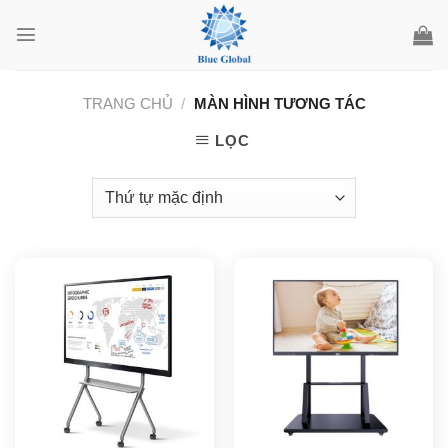
Chuyển
đến
nội
dung
TRANG CHỦ
/
MÀN HÌNH TƯƠNG TÁC
LỌC