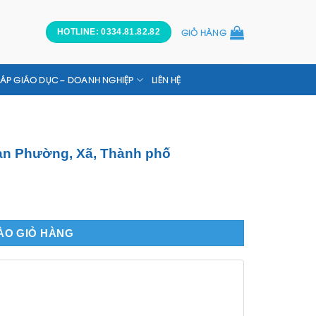
GIỎ HÀNG
HOTLINE: 0334.81.82.82
HÁP GIÁO DỤC – DOANH NGHIỆP
LIÊN HỆ
ban Phường, Xã, Thành phố
 Xã, Thành phố số lượng
ÀO GIỎ HÀNG