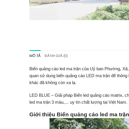
MÔ TẢ
ĐÁNH GIÁ (0)
Biển quảng cáo led ma trận của Uỷ ban Phường, Xã
quan sử dụng biển quảng cáo LED ma trận để thông bá
khác đã không còn xa lạ.
LED BLUE
– Giải pháp Biển led quảng cáo matrix, ch
led ma trận 3 màu,… uy tín chất lượng tại Việt Nam.
Giới thiệu Biển quảng cáo led ma tr