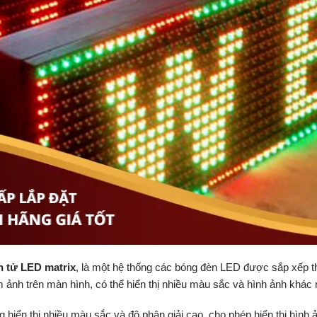
n tử LED matrix
, là một hệ thống các bóng đèn LED được sắp xếp th
ảnh trên màn hình, có thể hiển thị nhiều màu sắc và hình ảnh khác 
hiển thị nhiều màu sắc và độ phân giải cao, cho phép hiển thị hình 