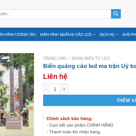
N HÌNH TƯƠNG TÁC
MÀN HÌNH QUẢNG CÁO LCD
DỊCH VỤ
GIẢI P
TRANG CHỦ
/
BẢNG ĐIỆN TỬ LED
Biển quảng cáo led ma trận Uỷ 
Liên hệ
Biển quảng cáo led ma trận Uỷ ban Phường,
THÊM V
Chính sách bán hàng:
- Cam kết sản phẩm CHÍNH HÃNG
- Thanh toán khi nhận hàng.