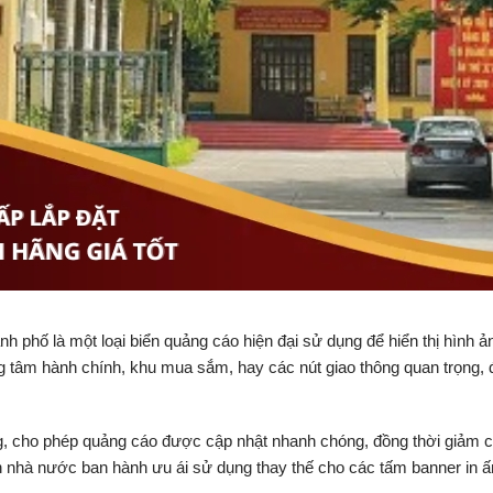
phố là một loại biển quảng cáo hiện đại sử dụng để hiển thị hình ản
g tâm hành chính, khu mua sắm, hay các nút giao thông quan trọng, 
dung, cho phép quảng cáo được cập nhật nhanh chóng, đồng thời giảm 
an nhà nước ban hành ưu ái sử dụng thay thế cho các tấm banner in 