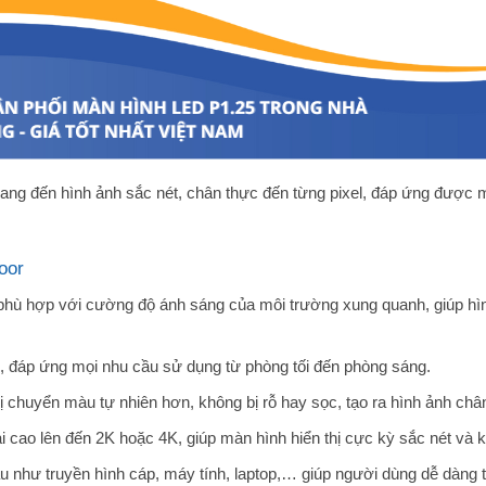
g đến hình ảnh sắc nét, chân thực đến từng pixel, đáp ứng được mọi
oor
 phù hợp với cường độ ánh sáng của môi trường xung quanh, giúp hìn
s, đáp ứng mọi nhu cầu sử dụng từ phòng tối đến phòng sáng.
ị chuyển màu tự nhiên hơn, không bị rỗ hay sọc, tạo ra hình ảnh ch
 cao lên đến 2K hoặc 4K, giúp màn hình hiển thị cực kỳ sắc nét và kh
au như truyền hình cáp, máy tính, laptop,… giúp người dùng dễ dàng tr