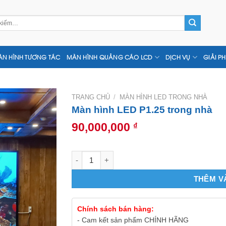
N HÌNH TƯƠNG TÁC
MÀN HÌNH QUẢNG CÁO LCD
DỊCH VỤ
GIẢI P
TRANG CHỦ
/
MÀN HÌNH LED TRONG NHÀ
Màn hình LED P1.25 trong nhà
90,000,000
₫
Màn hình LED P1.25 trong nhà số lượng
THÊM V
Chính sách bán hàng:
- Cam kết sản phẩm CHÍNH HÃNG