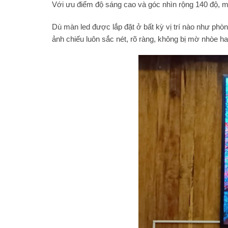
Với ưu điểm độ sáng cao và góc nhìn rộng 140 độ, m
Dù màn led được lắp đặt ở bất kỳ vị trí nào như phò
ảnh chiếu luôn sắc nét, rõ ràng, không bị mờ nhòe h