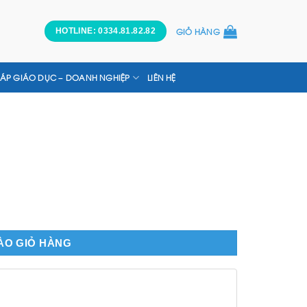
GIỎ HÀNG
HOTLINE: 0334.81.82.82
HÁP GIÁO DỤC – DOANH NGHIỆP
LIÊN HỆ
ÀO GIỎ HÀNG