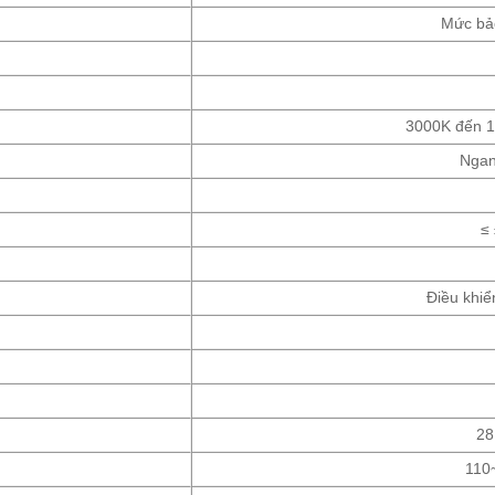
Mức bả
3000K đến 1
Ngan
≤
Điều khiể
28
110