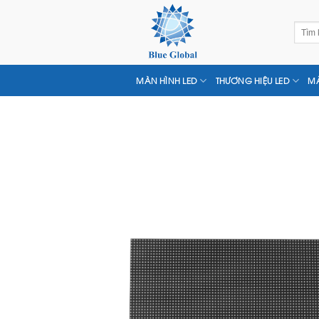
Chuyển
đến
Tìm
nội
kiếm:
dung
MÀN HÌNH LED
THƯƠNG HIỆU LED
MÀ