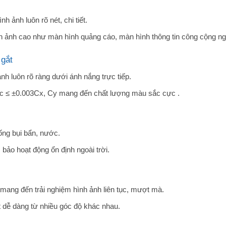
 ảnh luôn rõ nét, chi tiết.
 ảnh cao như màn hình quảng cáo, màn hình thông tin công cộng ngo
 gắt
h luôn rõ ràng dưới ánh nắng trực tiếp.
ắc ≤ ±0.003Cx, Cy mang đến chất lượng màu sắc cực .
ống bụi bẩn, nước.
bảo hoạt động ổn định ngoài trời.
mang đến trải nghiệm hình ảnh liên tục, mượt mà.
 dễ dàng từ nhiều góc độ khác nhau.