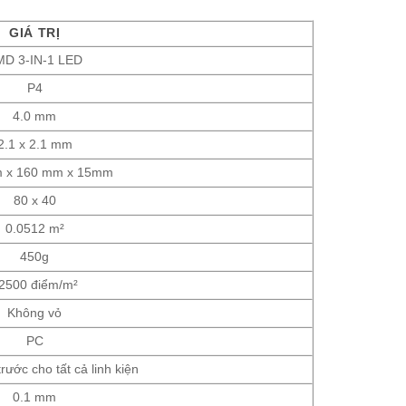
GIÁ TRỊ
MD 3-IN-1 LED
P4
4.0 mm
2.1 x 2.1 mm
 x 160 mm x 15mm
80 x 40
0.0512 m²
450g
2500 điểm/m²
Không vỏ
PC
trước cho tất cả linh kiện
0.1 mm