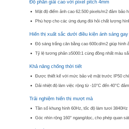
Độ phân giải cao với pixel pitch 4mm
Mật độ điểm ảnh cao 62.500 pixels/m2 đảm bảo hình
Phù hợp cho các ứng dụng đòi hỏi chất lượng hình
Hiển thị xuất sắc dưới điều kiện ánh sáng gay
Độ sáng trắng cân bằng cao 600cd/m2 giúp hình ản
Tỷ lệ tương phản ≥5000:1 cùng đồng nhất màu s
Khả năng chống thời tiết
Được thiết kế với mức bảo vệ mặt trước IP50 ch
Dải nhiệt độ làm việc rộng từ -10°C đến 40°C đảm 
Trải nghiệm hiển thị mượt mà
Tần số khung hình 60Hz, tốc độ làm tươi 3840Hz 
Góc nhìn rộng 160° ngang/dọc, cho phép quan sát