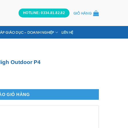
GIỎ HÀNG
HOTLINE: 0334.81.82.82
HÁP GIÁO DỤC – DOANH NGHIỆP
LIÊN HỆ
High Outdoor P4
r P4 số lượng
ÀO GIỎ HÀNG