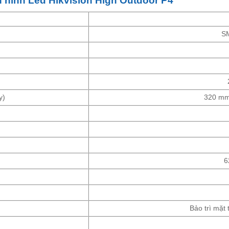
hình Led Hikvision High Outdoor P4
S
y)
320 mm
6
Bảo trì mặt 