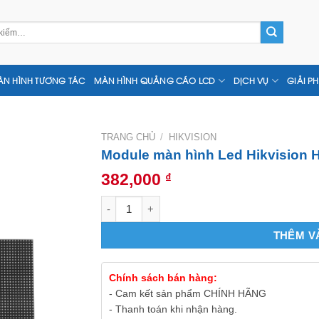
N HÌNH TƯƠNG TÁC
MÀN HÌNH QUẢNG CÁO LCD
DỊCH VỤ
GIẢI P
TRANG CHỦ
/
HIKVISION
Module màn hình Led Hikvision 
382,000
₫
Module màn hình Led Hikvision High Outdoo
THÊM V
Chính sách bán hàng:
- Cam kết sản phẩm CHÍNH HÃNG
- Thanh toán khi nhận hàng.