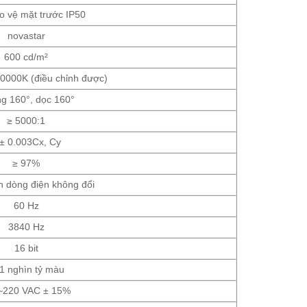
o vệ mặt trước IP50
novastar
600 cd/m²
0000K (điều chỉnh được)
g 160°, dọc 160°
≥ 5000:1
 ± 0.003Cx, Cy
≥ 97%
n dòng điện không đổi
60 Hz
3840 Hz
16 bit
1 nghìn tỷ màu
~220 VAC ± 15%