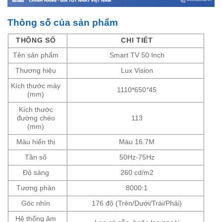
Thông số của sản phẩm
THÔNG SỐ
CHI TIẾT
Tên sản phẩm
Smart TV 50 Inch
Thương hiệu
Lux Vision
Kích thước máy
1110*650
*
45
(mm)
Kích thước
đường chéo
113
(mm)
Màu hiển thị
Màu 16.7M
Tần số
50Hz-75Hz
Độ sáng
260 cd/m2
Tương phản
8000:1
Góc nhìn
176 độ (Trên/Dưới/Trái/Phải)
Hệ thống âm