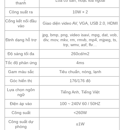
Loa có sẵn, hoặc loa ngoài
thanh
Công suất ra
10W × 2
Cổng kết nối đầu
Giao diện video AV, VGA, USB 2.0, HDMI
vào
jpg, bmp, png, video isavi, mpg, dat, vob,
Định dạng hỗ trợ
div, mov, mkv, rm, rmvb, mp4, mjpeg, ts,
trp, wmv, asf, flv…
Độ sáng tối đa
260cd/m2
Tốc độ phản ứng
4ms
Gam màu sắc
Tiêu chuẩn, nóng, lạnh
Góc hiển thị
176/176 độ
Lựa chọn ngôn
Tiếng Anh, Tiếng Việt
ngữ
Điện áp vào
100 ~ 240V 60 / 50HZ
Công suất
<260W
Công suất dự
≤1W
phòng