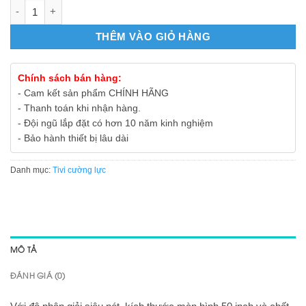
Smart TiVi cường lực 50 Inch | Tivi kính cường lực Siêu Mỏng 
THÊM VÀO GIỎ HÀNG
Chính sách bán hàng:
- Cam kết sản phẩm CHÍNH HÃNG
- Thanh toán khi nhận hàng.
- Đội ngũ lắp đặt có hơn 10 năm kinh nghiệm
- Bảo hành thiết bị lâu dài
Danh mục:
Tivi cường lực
MÔ TẢ
ĐÁNH GIÁ (0)