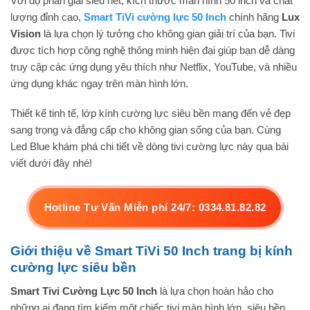
Với độ phân giải siêu nét, kích thước màn hình 50 inch và chất
lượng đỉnh cao,
Smart TiVi cường lực 50 Inch
chính hãng
Lux
Vision
là lựa chọn lý tưởng cho không gian giải trí của bạn. Tivi
được tích hợp công nghệ thông minh hiện đại giúp bạn dễ dàng
truy cập các ứng dụng yêu thích như Netflix, YouTube, và nhiều
ứng dụng khác ngay trên màn hình lớn.
Thiết kế tinh tế, lớp kính cường lực siêu bền mang đến vẻ đẹp
sang trọng và đẳng cấp cho không gian sống của bạn. Cùng
Led Blue khám phá chi tiết về dòng tivi cường lực này qua bài
viết dưới đây nhé!
Hotline Tư Vấn Miễn phí 24/7: 0334.81.82.82
Giới thiệu về Smart TiVi 50 Inch trang bị kính
cường lực siêu bền
Smart Tivi Cường Lực 50 Inch
là lựa chọn hoàn hảo cho
những ai đang tìm kiếm một chiếc tivi màn hình lớn, siêu bền,