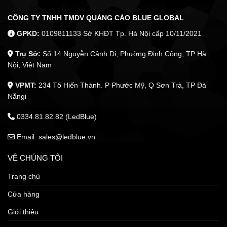
CÔNG TY TNHH TMDV QUẢNG CÁO BLUE GLOBAL
GPKD:
0109811133 Sở KHĐT Tp. Hà Nội cấp 10/11/2021
Trụ Sở:
Số 14 Nguyễn Cảnh Dị, Phường Định Công, TP Hà
Nội, Việt Nam
VPMT:
234 Tô Hiến Thành. P Phước Mỹ, Q Sơn Trà, TP Đà
Nẵngi
0334.81.82.82 (LedBlue)
Email: sales@ledblue.vn
VỀ CHÚNG TÔI
Trang chủ
Cửa hàng
Giới thiệu