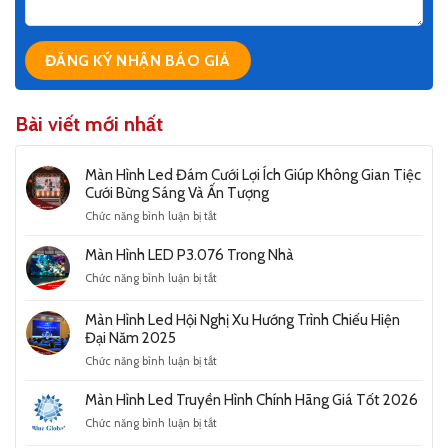
Bài viết mới nhất
Màn Hình Led Đám Cưới Lợi Ích Giúp Không Gian Tiệc
Cưới Bừng Sáng Và Ấn Tượng
ở
Chức năng bình luận bị tắt
Màn
Hình
Màn Hình LED P3.076 Trong Nhà
Led
ở
Chức năng bình luận bị tắt
Đám
Màn
Cưới
Hình
Lợi
Màn Hình Led Hội Nghị Xu Hướng Trình Chiếu Hiện
LED
Ích
Đại Năm 2025
P3.076
Giúp
ở
Chức năng bình luận bị tắt
Trong
Không
Màn
Nhà
Gian
Hình
Màn Hình Led Truyền Hình Chính Hãng Giá Tốt 2026
Tiệc
Led
Cưới
ở
Chức năng bình luận bị tắt
Hội
Bừng
Màn
Nghị