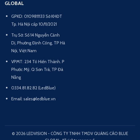
GLOBAL
GPKD: 0109811133 Sở KHĐT
Tp. Hà Nội cấp 10/11/2021
Trụ Sở: Số 14 Nguyễn Cảnh
Dị, Phường Định Công, TP Hà
Nội, Việt Nam
VPMT: 234 Tô Hiến Thành. P
Phước Mỹ, Q Sơn Trà, TP Đà
Nẵng
0334.81.82.82 (LedBlue)
Email: sales@ledblue.vn
© 2026 LEDVISION - CÔNG TY TNHH TMDV QUẢNG CÁO BLUE