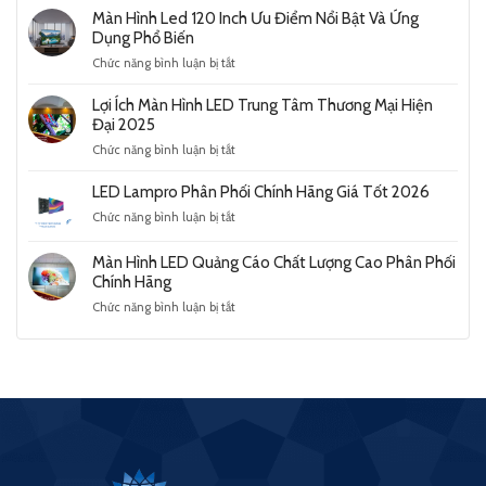
Sáng
Hình
Xu
Màn Hình Led 120 Inch Ưu Điểm Nổi Bật Và Ứng
Và
Led
Hướng
Dụng Phổ Biến
Ấn
Truyền
Trình
Tượng
ở
Chức năng bình luận bị tắt
Hình
Chiếu
Màn
Chính
Hiện
Hình
Hãng
Lợi Ích Màn Hình LED Trung Tâm Thương Mại Hiện
Đại
Led
Giá
Đại 2025
Năm
120
Tốt
2025
ở
Chức năng bình luận bị tắt
Inch
2026
Lợi
Ưu
Ích
LED Lampro Phân Phối Chính Hãng Giá Tốt 2026
Điểm
Màn
Nổi
ở
Chức năng bình luận bị tắt
Hình
Bật
LED
LED
Và
Lampro
Trung
Màn Hình LED Quảng Cáo Chất Lượng Cao Phân Phối
Ứng
Phân
Tâm
Chính Hãng
Dụng
Phối
Thương
Phổ
ở
Chức năng bình luận bị tắt
Chính
Mại
Biến
Màn
Hãng
Hiện
Hình
Giá
Đại
LED
Tốt
2025
Quảng
2026
Cáo
Chất
Lượng
Cao
Phân