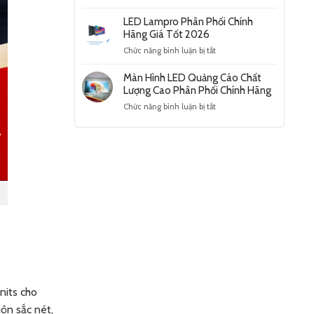
2026
Lợi
Ưu
Ích
LED Lampro Phân Phối Chính
Điểm
Màn
Hãng Giá Tốt 2026
Nổi
Hình
Bật
ở
Chức năng bình luận bị tắt
LED
Và
LED
Trung
Ứng
Lampro
Màn Hình LED Quảng Cáo Chất
Tâm
Dụng
Phân
Lượng Cao Phân Phối Chính Hãng
Thương
Phổ
Phối
Mại
Biến
ở
Chức năng bình luận bị tắt
Chính
Hiện
Màn
Hãng
Đại
Hình
Giá
2025
LED
Tốt
Quảng
2026
Cáo
Chất
Lượng
Cao
Phân
Phối
Chính
Hãng
nits cho
ôn sắc nét,