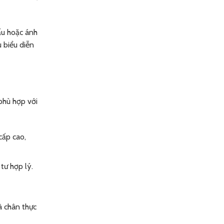
ấu hoặc ánh
u biểu diễn
phù hợp với
cấp cao,
tư hợp lý.
à chân thực