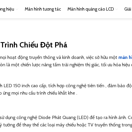
ng hiệu
Màn hình tương tác
Màn hình quảng cáo LCD
Giả
 Trình Chiếu Đột Phá
mọi hoạt động truyền thông và kinh doanh, việc sở hữu một
màn h
n là một chiến lược nâng tầm trải nghiệm thị giác, tối ưu hóa hiệu
 LED 150 inch cao cấp, tích hợp công nghệ tiên tiến , đảm bảo độ
áp ứng mọi nhu cầu trình chiếu khắt khe .
, sử dụng công nghệ Diode Phát Quang (LED) để tạo ra hình ảnh. C
lý tưởng để thay thế các loại máy chiếu hoặc TV truyền thống tron