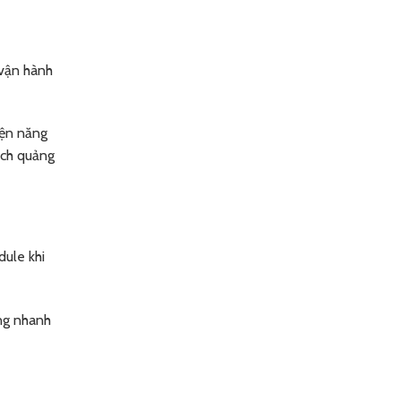
 vận hành
iện năng
ích quảng
dule khi
ông nhanh