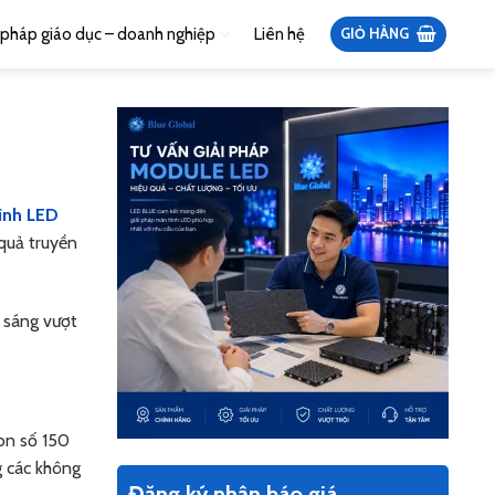
i pháp giáo dục – doanh nghiệp
Liên hệ
GIỎ HÀNG
ình LED
 quả truyền
 sáng vượt
on số 150
g các không
Đăng ký nhận báo giá