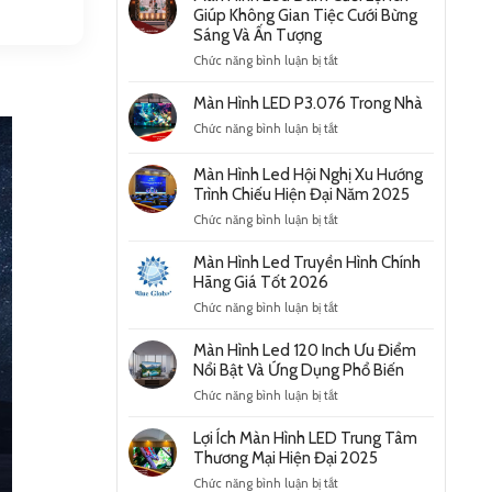
Giúp Không Gian Tiệc Cưới Bừng
Sáng Và Ấn Tượng
ở
Chức năng bình luận bị tắt
Màn
Hình
Màn Hình LED P3.076 Trong Nhà
Led
ở
Chức năng bình luận bị tắt
Đám
Màn
Cưới
Hình
Lợi
Màn Hình Led Hội Nghị Xu Hướng
LED
Ích
Trình Chiếu Hiện Đại Năm 2025
P3.076
Giúp
ở
Chức năng bình luận bị tắt
Trong
Không
Màn
Nhà
Gian
Hình
Màn Hình Led Truyền Hình Chính
Tiệc
Led
Hãng Giá Tốt 2026
Cưới
Hội
Bừng
ở
Chức năng bình luận bị tắt
Nghị
Sáng
Màn
Xu
Và
Hình
Màn Hình Led 120 Inch Ưu Điểm
Hướng
Ấn
Led
Nổi Bật Và Ứng Dụng Phổ Biến
Trình
Tượng
Truyền
Chiếu
ở
Chức năng bình luận bị tắt
Hình
Hiện
Màn
Chính
Đại
Hình
Lợi Ích Màn Hình LED Trung Tâm
Hãng
Năm
Led
Thương Mại Hiện Đại 2025
Giá
2025
120
Tốt
ở
Chức năng bình luận bị tắt
Inch