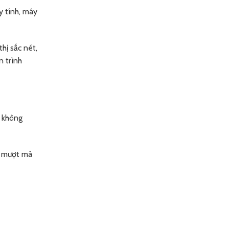
y tính, máy
hị sắc nét,
n trình
à không
ng mượt mà