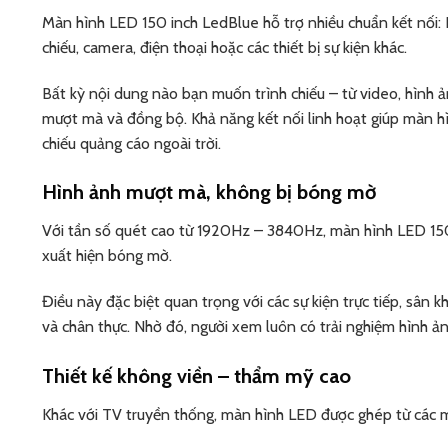
Màn hình LED 150 inch LedBlue hỗ trợ nhiều chuẩn kết nối: 
chiếu, camera, điện thoại hoặc các thiết bị sự kiện khác.
Bất kỳ nội dung nào bạn muốn trình chiếu – từ video, hình ản
mượt mà và đồng bộ. Khả năng kết nối linh hoạt giúp màn hìn
chiếu quảng cáo ngoài trời.
Hình ảnh mượt mà, không bị bóng mờ
Với tần số quét cao từ 1920Hz – 3840Hz, màn hình LED 150
xuất hiện bóng mờ.
Điều này đặc biệt quan trọng với các sự kiện trực tiếp, sân
và chân thực. Nhờ đó, người xem luôn có trải nghiệm hình ả
Thiết kế không viền – thẩm mỹ cao
Khác với TV truyền thống, màn hình LED được ghép từ các mo