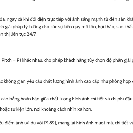
óa, ngay cả khi đối diện trực tiếp với ánh sáng mạnh từ đèn sân kh
h giải pháp lý tưởng cho các sự kiện quy mô lớn, hội thảo, sân khấ
 thị liên tục 24/7.
 Pitch – P) khác nhau, cho phép khách hàng tùy chọn độ phân giải 
 các không gian yêu cầu chất lượng hình ảnh cao cấp như phòng họp 
cân bằng hoàn hảo giữa chất lượng hình ảnh chi tiết và chi phí đầu 
hoặc sự kiện lớn, nơi khoảng cách nhìn xa hơn.
u điểm ảnh (ví dụ với P1.89), mang lại hình ảnh mượt mà, chi tiết v