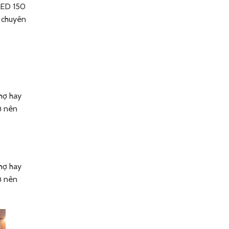
 LED 150
u chuyên
chợ hay
ở nên
chợ hay
ở nên