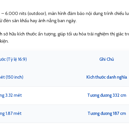
 – 6.000 nits (outdoor), màn hình đảm bảo nội dung trình chiếu lu
từ đèn sân khấu hay ánh nắng ban ngày.
 sở hữu kích thước ấn tượng, giúp tối ưu hóa trải nghiệm thị giác t
kiện.
ớc (Tỷ lệ 16:9)
Ghi Chú
ét (150 inch)
Kích thước danh nghĩa
ng 3.32 mét
Tương đương 332 cm
ng 1.87 mét
Tương đương 187 cm