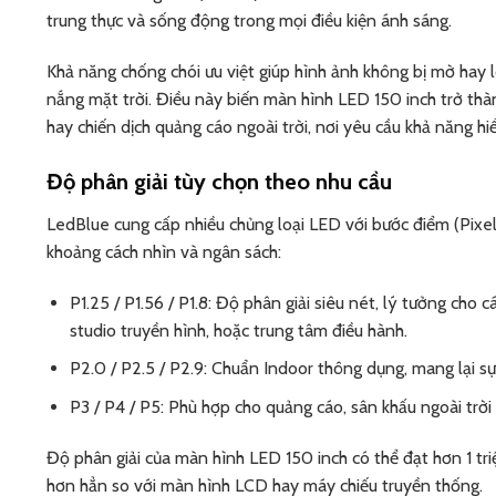
trung thực và sống động trong mọi điều kiện ánh sáng.
Khả năng chống chói ưu việt giúp hình ảnh không bị mờ hay l
nắng mặt trời. Điều này biến màn hình LED 150 inch trở thàn
hay chiến dịch quảng cáo ngoài trời, nơi yêu cầu khả năng hiển
Độ phân giải tùy chọn theo nhu cầu
LedBlue cung cấp nhiều chủng loại LED với bước điểm (Pixel
khoảng cách nhìn và ngân sách:
P1.25 / P1.56 / P1.8: Độ phân giải siêu nét, lý tưởng cho
studio truyền hình, hoặc trung tâm điều hành.
P2.0 / P2.5 / P2.9: Chuẩn Indoor thông dụng, mang lại sự 
P3 / P4 / P5: Phù hợp cho quảng cáo, sân khấu ngoài trời 
Độ phân giải của màn hình LED 150 inch có thể đạt hơn 1 triệ
hơn hẳn so với màn hình LCD hay máy chiếu truyền thống.