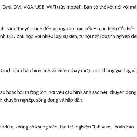
HDMI, DVI, VGA, USB, WiFi (tùy model). Bạn có thể kết nối với má
h, slide thuyết trình đến quảng cáo trực tiếp – màn hình đều hiển t
h LED phù hợp với nhiều loại sự kiện, từ hội nghị doanh nghiệp đế
 inch đảm bảo hình ảnh và video chạy mượt mà, không giật lag v
 khấu hoặc hội trường lớn, nơi yêu cầu hình ảnh sắc nét, chuyển độ
nh chuyên nghiệp, sống động và hấp dẫn.
dule, không có khung viền, tạo trải nghiệm “full view” hoàn hảo.