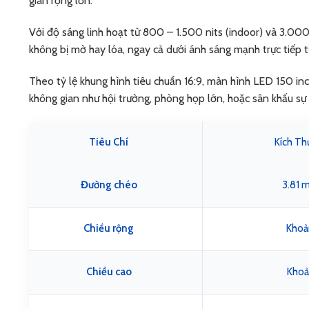
gian rộng lớn.
Với độ sáng linh hoạt từ 800 – 1.500 nits (indoor) và 3.000
không bị mờ hay lóa, ngay cả dưới ánh sáng mạnh trực tiếp 
Theo tỷ lệ khung hình tiêu chuẩn 16:9, màn hình LED 150 inch
không gian như hội trường, phòng họp lớn, hoặc sân khấu sự 
Tiêu Chí
Kích Thư
Đường chéo
3.81 m
Chiều rộng
Khoả
Chiều cao
Khoả