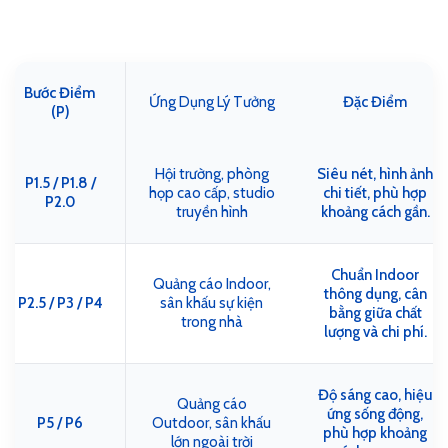
Bước Điểm
Ứng Dụng Lý Tưởng
Đặc Điểm
(P)
Hội trường, phòng
Siêu nét, hình ảnh
P1.5 / P1.8 /
họp cao cấp, studio
chi tiết, phù hợp
P2.0
truyền hình
khoảng cách gần.
Chuẩn Indoor
Quảng cáo Indoor,
thông dụng, cân
P2.5 / P3 / P4
sân khấu sự kiện
bằng giữa chất
trong nhà
lượng và chi phí.
Độ sáng cao, hiệu
Quảng cáo
ứng sống động,
P5 / P6
Outdoor, sân khấu
phù hợp khoảng
lớn ngoài trời