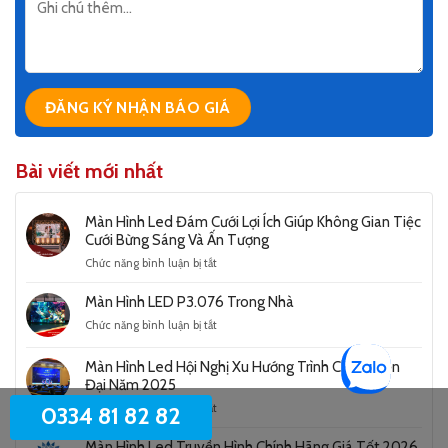
Bài viết mới nhất
Màn Hình Led Đám Cưới Lợi Ích Giúp Không Gian Tiệc
Cưới Bừng Sáng Và Ấn Tượng
ở
Chức năng bình luận bị tắt
Màn
Hình
Màn Hình LED P3.076 Trong Nhà
Led
ở
Chức năng bình luận bị tắt
Đám
Màn
Cưới
Hình
Lợi
Màn Hình Led Hội Nghị Xu Hướng Trình Chiếu Hiện
LED
Ích
Đại Năm 2025
P3.076
Giúp
ở
Chức năng bình luận bị tắt
Trong
0334 81 82 82
Không
Màn
Nhà
Gian
Hình
Màn Hình Led Truyền Hình Chính Hãng Giá Tốt 2026