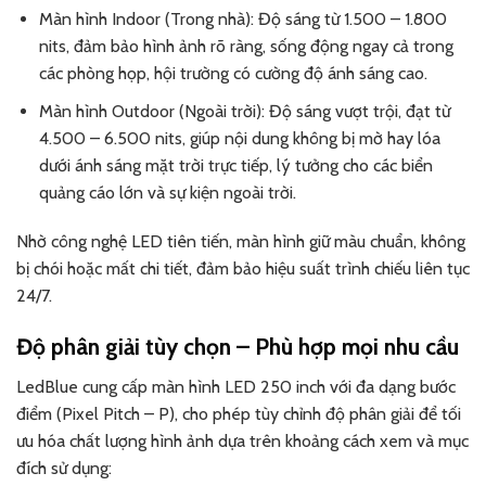
Màn hình Indoor (Trong nhà): Độ sáng từ 1.500 – 1.800
nits, đảm bảo hình ảnh rõ ràng, sống động ngay cả trong
các phòng họp, hội trường có cường độ ánh sáng cao.
Màn hình Outdoor (Ngoài trời): Độ sáng vượt trội, đạt từ
4.500 – 6.500 nits, giúp nội dung không bị mờ hay lóa
dưới ánh sáng mặt trời trực tiếp, lý tưởng cho các biển
quảng cáo lớn và sự kiện ngoài trời.
Nhờ công nghệ LED tiên tiến, màn hình giữ màu chuẩn, không
bị chói hoặc mất chi tiết, đảm bảo hiệu suất trình chiếu liên tục
24/7.
Độ phân giải tùy chọn – Phù hợp mọi nhu cầu
LedBlue cung cấp màn hình LED 250 inch với đa dạng bước
điểm (Pixel Pitch – P), cho phép tùy chỉnh độ phân giải để tối
ưu hóa chất lượng hình ảnh dựa trên khoảng cách xem và mục
đích sử dụng: