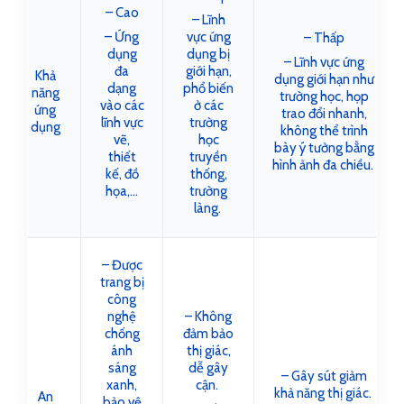
– Cao
– Lĩnh
– Ứng
vực ứng
– Thấp
dụng
dụng bị
– Lĩnh vực ứng
đa
giới hạn,
Khả
dụng giới hạn như
dạng
phổ biến
năng
trường học, họp
vào các
ở các
ứng
trao đổi nhanh,
lĩnh vực
trường
dụng
không thể trình
vẽ,
học
bày ý tưởng bằng
thiết
truyền
hình ảnh đa chiều.
kế, đồ
thống,
họa,…
trường
làng.
– Được
trang bị
công
nghệ
– Không
chống
đảm bảo
ánh
thị giác,
sáng
dễ gây
– Gây sút giảm
xanh,
cận.
khả năng thị giác.
An
bảo vệ