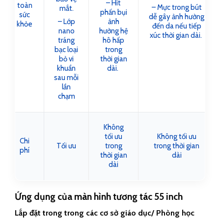
– Hít
toàn
– Mực trong bút
mắt.
phấn bụi
sức
dễ gây ảnh hưởng
– Lớp
ảnh
khỏe
đến da nếu tiếp
nano
hưởng hệ
xúc thời gian dài.
tráng
hô hấp
bạc loại
trong
bỏ vi
thời gian
khuẩn
dài.
sau mỗi
lần
chạm
Không
tối ưu
Không tối ưu
Chi
Tối ưu
trong
trong thời gian
phí
thời gian
dài
dài
Ứng dụng của màn hình tương tác 55 inch
Lắp đặt trong trong các cơ sở giáo dục/ Phòng học