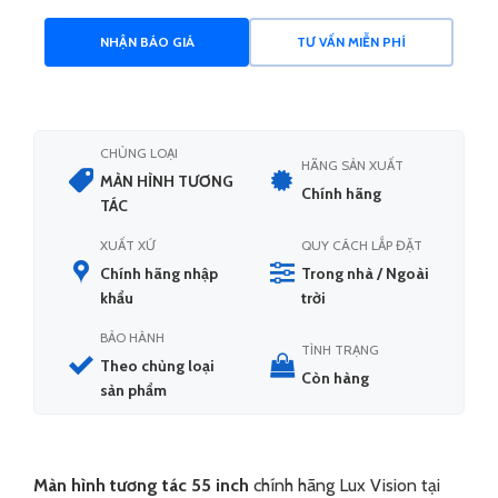
NHẬN BÁO GIÁ
TƯ VẤN MIỄN PHÍ
CHỦNG LOẠI
HÃNG SẢN XUẤT
MÀN HÌNH TƯƠNG
Chính hãng
TÁC
XUẤT XỨ
QUY CÁCH LẮP ĐẶT
Chính hãng nhập
Trong nhà / Ngoài
khẩu
trời
BẢO HÀNH
TÌNH TRẠNG
Theo chủng loại
Còn hàng
sản phẩm
Màn hình tương tác 55 inch
chính hãng Lux Vision tại