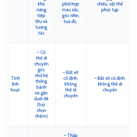
khả
phối hợp
chiều, vật thể
năng
màu sắc,
phức tạp
tiếp
góc nhìn,
thu và
tọa độ.
tương
tác
– Có
thể di
chuyển
góc
– Bắt vít
nhờ hệ
Tính
cố định,
– Bắt vít cố định,
thống
linh
không
không thể di
bánh
hoạt
thể di
chuyển
xe gắn
chuyển
dưới đê
(tuỳ
chọn
thêm)
– Thấp